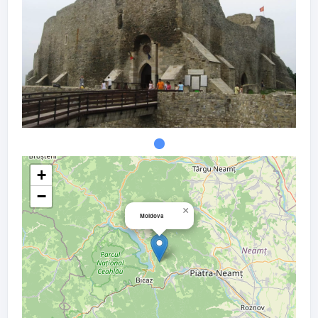
+
−
×
Moldova