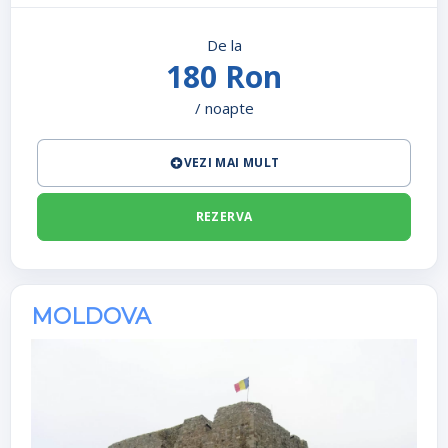
De la
180 Ron
/ noapte
VEZI MAI MULT
REZERVA
MOLDOVA