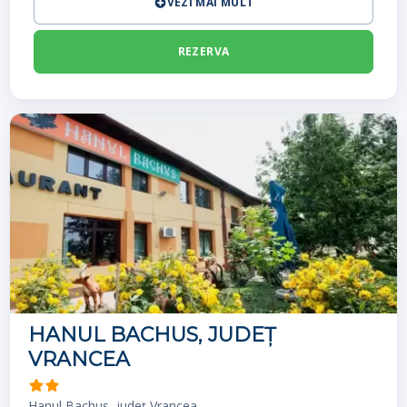
VEZI MAI MULT
REZERVA
HANUL BACHUS, JUDEȚ
VRANCEA
Hanul Bachus, județ Vrancea