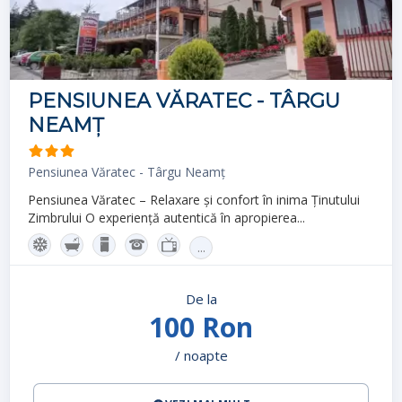
PENSIUNEA VĂRATEC - TÂRGU
NEAMȚ
Pensiunea Văratec - Târgu Neamț
Pensiunea Văratec – Relaxare și confort în inima Ținutului
Zimbrului O experiență autentică în apropierea...
...
De la
100 Ron
/ noapte