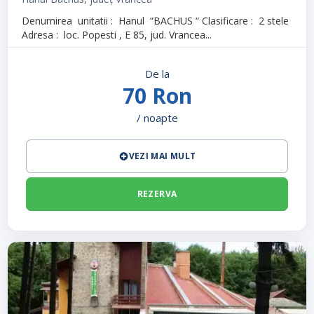
Denumirea unitatii : Hanul “BACHUS “ Clasificare : 2 stele
Adresa : loc. Popesti , E 85, jud. Vrancea...
De la
70 Ron
/ noapte
VEZI MAI MULT
REZERVA